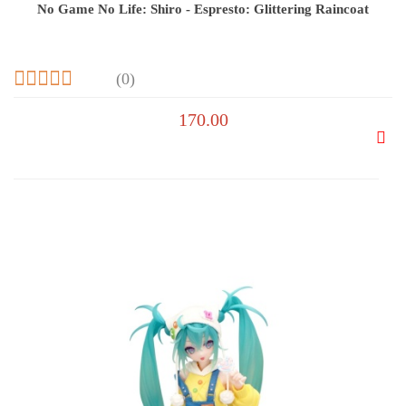
No Game No Life: Shiro - Espresto: Glittering Raincoat
(0)
170.00
Do
prze