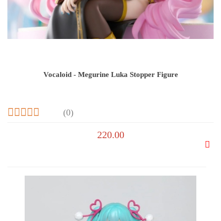
Vocaloid - Megurine Luka Stopper Figure
(0)
220.00
Do
prze