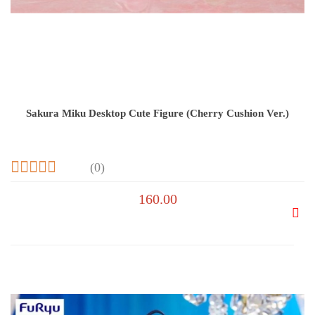
Sakura Miku Desktop Cute Figure (Cherry Cushion Ver.)
(0)
160.00
Do
prze