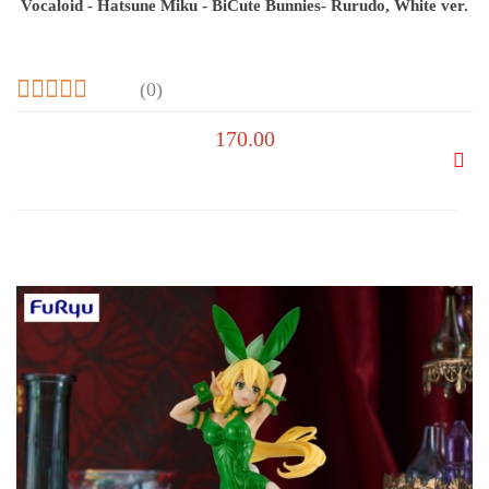
Vocaloid - Hatsune Miku - BiCute Bunnies- Rurudo, White ver.
(0)
170.00
Do
prze