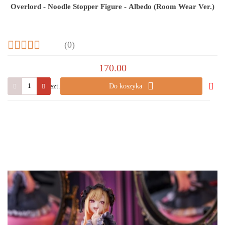
Overlord - Noodle Stopper Figure - Albedo (Room Wear Ver.)
(0)
170.00
szt.
Do koszyka
Do
prze