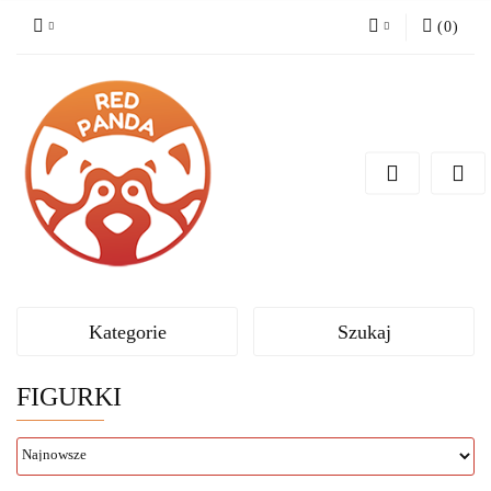
(
0
)
Zaloguj się
Zarejestruj się
Dodaj zgłoszenie
Kategorie
Szukaj
FIGURKI