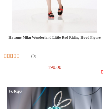
Hatsune Miku Wonderland Little Red Riding Hood Figure
(0)
190.00
Do
prze