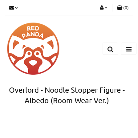
(
0
)
Zaloguj się
Zarejestruj się
Dodaj zgłoszenie
Overlord - Noodle Stopper Figure -
Albedo (Room Wear Ver.)