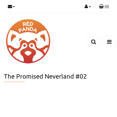
(
0
)
Zaloguj się
Zarejestruj się
Dodaj zgłoszenie
The Promised Neverland #02