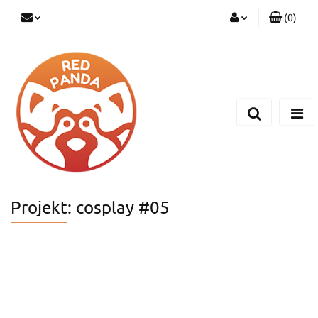
(
0
)
Zaloguj się
Zarejestruj się
Dodaj zgłoszenie
Projekt: cosplay #05