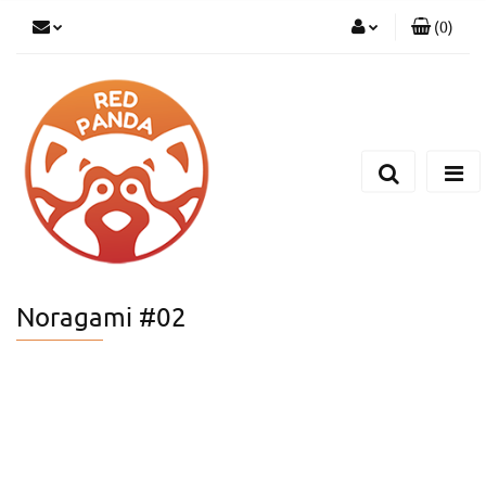
(
0
)
Zaloguj się
Zarejestruj się
Dodaj zgłoszenie
Noragami #02