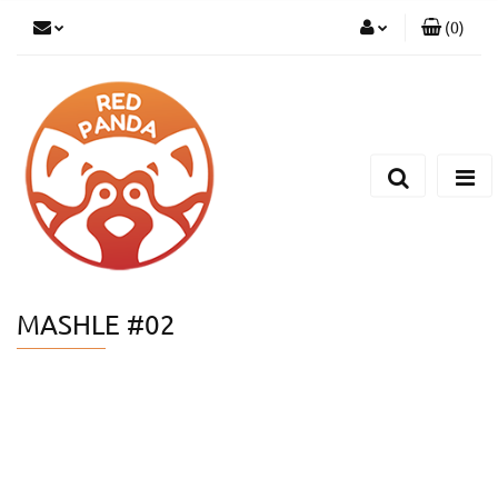
(
0
)
Zaloguj się
Zarejestruj się
Dodaj zgłoszenie
MASHLE #02