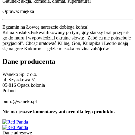
Gatunek: akcja, komedia, dramat, supernatural
Oprawa: miękka
Egzamin na Łowcę nareszcie dobiega końca!
Killua został zdyskwalifikowany po tym, gdy starszy brat przyparł
go do muru i wypowiedział okrutne słowa: „Zabójca nie potrzebuje
przyjaciół”. Chcąc uratować Killuę, Gon, Kurapika i Leorio udają
się na górę Kukuroo… gdzie mieszka rodzina zabójców!
Dane producenta
Waneko Sp. z o.o.
ul. Szyszkowa 51
05-816 Opacz kolonia
Poland
biuro@waneko.pl
Nie ma jeszcze komentarzy ani ocen dla tego produktu.
Dane adresowe