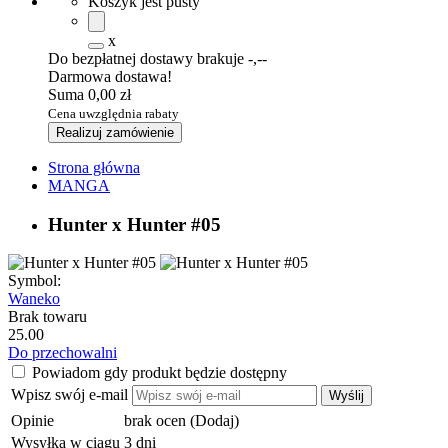
Koszyk jest pusty
x
Do bezpłatnej dostawy brakuje
-,--
Darmowa dostawa!
Suma
0,00 zł
Cena uwzględnia rabaty
Realizuj zamówienie
Strona główna
MANGA
Hunter x Hunter #05
Symbol:
Waneko
Brak towaru
25.00
Do przechowalni
Powiadom gdy produkt będzie dostępny
Wpisz swój e-mail
Wyślij
Opinie
brak ocen
(Dodaj)
Wysyłka w ciągu
3 dni