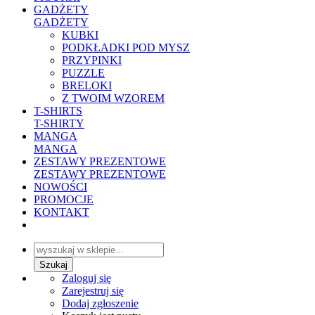
GADŻETY
GADŻETY
KUBKI
PODKŁADKI POD MYSZ
PRZYPINKI
PUZZLE
BRELOKI
Z TWOIM WZOREM
T-SHIRTS
T-SHIRTY
MANGA
MANGA
ZESTAWY PREZENTOWE
ZESTAWY PREZENTOWE
NOWOŚCI
PROMOCJE
KONTAKT
Zaloguj się
Zarejestruj się
Dodaj zgłoszenie