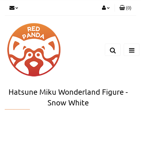
(
0
)
Zaloguj się
Zarejestruj się
Dodaj zgłoszenie
Hatsune Miku Wonderland Figure -
Snow White