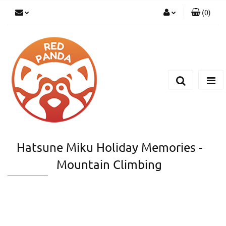
(
0
)
Zaloguj się
Zarejestruj się
Dodaj zgłoszenie
Hatsune Miku Holiday Memories -
Mountain Climbing