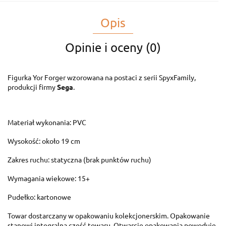
Opis
Opinie i oceny (0)
Figurka Yor Forger wzorowana na postaci z serii SpyxFamily,
produkcji firmy
Sega
.
Materiał wykonania: PVC
Wysokość: około 19 cm
Zakres ruchu: statyczna (brak punktów ruchu)
Wymagania wiekowe: 15+
Pudełko: kartonowe
Towar dostarczany w opakowaniu kolekcjonerskim. Opakowanie
stanowi integralną część towaru. Otwarcie opakowania powoduje