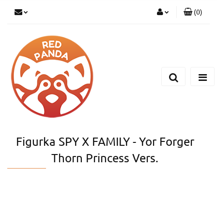
(
0
)
Zaloguj się
Zarejestruj się
Dodaj zgłoszenie
Figurka SPY X FAMILY - Yor Forger
Thorn Princess Vers.