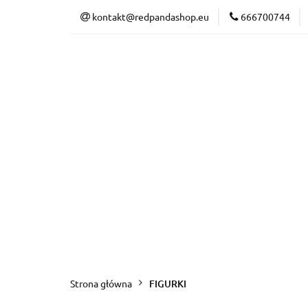
kontakt@redpandashop.eu
666700744
FIGURKI
GAD
NOWOŚCI
PRO
FIGURKI
GADŻETY
T-SHIRTS
Strona główna
FIGURKI