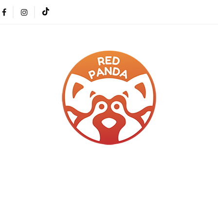
ŻETY
T-SHIRTS
MANGA
ZESTAWY PREZEN
MOCJE
KONTAKT
MANGA
ZESTAWY PREZENTOWE
NOWOŚCI