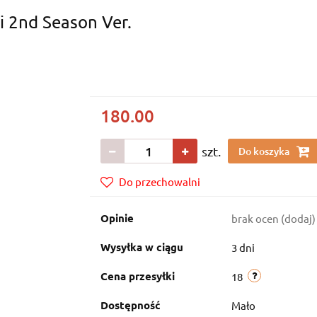
i 2nd Season Ver.
180.00
szt.
Do koszyka
Do przechowalni
Opinie
brak ocen
(dodaj)
Wysyłka w ciągu
3 dni
Cena przesyłki
18
Dostępność
Mało