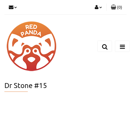
(
0
)
Zaloguj się
Zarejestruj się
Dodaj zgłoszenie
Dr Stone #15