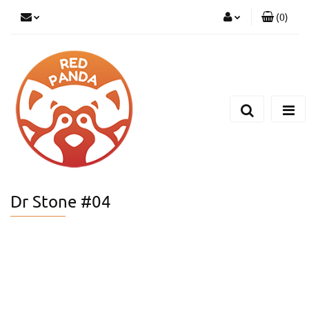
(
0
)
Zaloguj się
Zarejestruj się
Dodaj zgłoszenie
Dr Stone #04