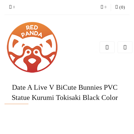
(
0
)
Zaloguj się
Zarejestruj się
Dodaj zgłoszenie
Date A Live V BiCute Bunnies PVC
Statue Kurumi Tokisaki Black Color