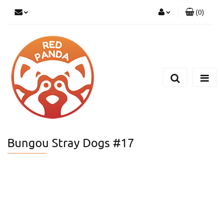
(
0
)
Zaloguj się
Zarejestruj się
Dodaj zgłoszenie
Bungou Stray Dogs #17