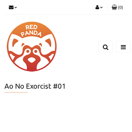
(
0
)
Zaloguj się
Zarejestruj się
Dodaj zgłoszenie
Ao No Exorcist #01