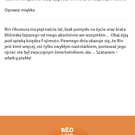
Oprawa: miękka
Rin Okumura ma piętnaście lat, brak pomysłu na życie oraz brata
bliźniaka lepszego od niego absolutnie we wszystkim… Obaj żyją
pod opieką księdza Fujimoto. Pewnego dnia okazuje się, że Rin
jest kimś więcej, niż tylko zwykłym nastolatkiem, ponieważ jego
ojciec nie był zwyczajnym śmiertelnikiem, ale… Szatanem –
władcą piekła!